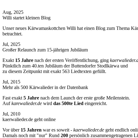
Neuerungen und Updates
Aug, 2025
Willi startet kleinen Blog
Unser neues Kärwamaskottchen Willi hat einen
Blog
zum Thema Kärwa
betrachtet.
Jul, 2025
Großer Relaunch zum 15-jährigen Jubiläum
Exakt
15 Jahre
nach der ersten Veröffentlichung, ging
kaerwalieder.
Pünktlich zum 40.ten Jubiläum der Buttendorfer Stodlkärwa und
zu diesem Zeitpunkt mit exakt
563 Liedtexten
gefüllt.
Jul, 2015
Mehr als 500 Kärwalieder in der Datenbank
Fast exakt
5 Jahre
nach dem Launch der erste große Meilenstein.
Auf
karewalieder.de
wird
das 500te Lied
eingereicht.
Jul, 2010
kaerwalieder.de geht online
Vor über
15 Jahren
war es soweit -
kaerwalieder.de
geht endlich onli
Damals noch mit "nur" Rund
200
persönlich zusammengetragenen Li