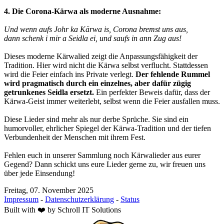
4. Die Corona-Kärwa als moderne Ausnahme:
Und wenn aufs Johr ka Kärwa is, Corona bremst uns aus,
dann schenk i mir a Seidla ei, und saufs in ann Zug aus!
Dieses moderne Kärwalied zeigt die Anpassungsfähigkeit der
Tradition. Hier wird nicht die Kärwa selbst verflucht. Stattdessen
wird die Feier einfach ins Private verlegt.
Der fehlende Rummel
wird pragmatisch durch ein einzelnes, aber dafür zügig
getrunkenes Seidla ersetzt.
Ein perfekter Beweis dafür, dass der
Kärwa-Geist immer weiterlebt, selbst wenn die Feier ausfallen muss.
Diese Lieder sind mehr als nur derbe Sprüche. Sie sind ein
humorvoller, ehrlicher Spiegel der Kärwa-Tradition und der tiefen
Verbundenheit der Menschen mit ihrem Fest.
Fehlen euch in unserer Sammlung noch Kärwalieder aus eurer
Gegend? Dann
schickt
uns eure Lieder gerne zu, wir freuen uns
über jede Einsendung!
Freitag, 07. November 2025
Impressum
-
Datenschutzerklärung
-
Status
Built with
❤️
by
Schroll IT Solutions