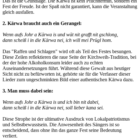
Das ist die Grundlage. Die Kärwa ist kein Pflichttermin, sondern ein
Fest der Freude. Ist der Spaß nicht garantiert, kann die Veranstaltung
gleich ausfallen.
2. Kärwa braucht auch ein Gerangel:
Wenn aufs Johr a Kärwa is und wät nit grafft nit gschlong,
dann scheiß i in die Kärwa nei, ich will mei Prügl hom.
Das "Raffen und Schlagen" wird oft als Teil des Festes besungen.
Diese Zeilen reflektieren die raue Seite der Kirchweih-Tradition, bei
der der hohe Alkoholkonsum leider auch zu echten
Auseinandersetzungen führt. Während diese Gewalt aus heutiger
Sicht nicht zu befürworten ist, gehörte sie für die Verfasser dieser
Lieder zum ungeschminkten Bild einer authentischen Kärwa dazu.
3. Man muss dabei sein:
Wenn aufs Johr a Kärwa is und ich bin nit dabei,
dann scheiß i in die Kärwa nei, soll lieber kana sei.
Diese Strophe ist der ultimative Ausdruck von Lokalpatriotismus
und Selbstbewusstsein. Die Anwesenheit des Sängers ist so
entscheidend, dass ohne ihn das ganze Fest seine Bedeutung
verliert.