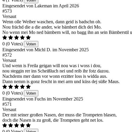
Voten
Eingesendet von Lakeman im April 2026
#573
Versaut
Wenn olle Weiber waschen, dann geid is badschn oh.
Nou frächd die a die ander, wie bämbert dich dei Mo.
No wenn mei Mo ned bämbern will, no bagg ihn an sein Bämberstil 
0 (0 Votes)
Voten
Eingesendet von Michl D. im November 2025
#572
Versaut
Und wenn is Freila geigan will nou was i woss i dou,
nou steggin rer ins Scheißluch nei und reib ihr fotz dazou.
Nachdems mer dann vor wonn erzitter loss is widda aus.
Dann nemm is gonz fescht in mei arm und küss dej süße Maus.
0 (0 Votes)
Voten
Eingesendet von Fuchs im November 2025
#571
Versaut
Der mit seiner großen Nasen, der muss die Trompeten blasen,
doch die Nasen is zu groß, die Trompeten geht net los.
0 (0 Votes)
Voten