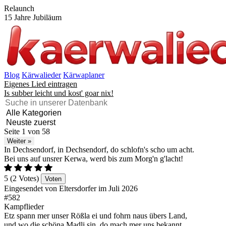
Relaunch
15 Jahre Jubiläum
Blog
Kärwalieder
Kärwaplaner
Eigenes Lied eintragen
Is subber leicht und kost' goar nix!
Seite 1 von 58
Weiter »
In Dechsendorf, in Dechsendorf, do schlofn's scho um acht.
Bei uns auf unsrer Kerwa, werd bis zum Morg'n g'lacht!
5 (2 Votes)
Voten
Eingesendet von Eltersdorfer im Juli 2026
#582
Kampflieder
Etz spann mer unser Rößla ei und fohrn naus übers Land,
und wo die schöna Madli sin, do mach mer uns bekannt.